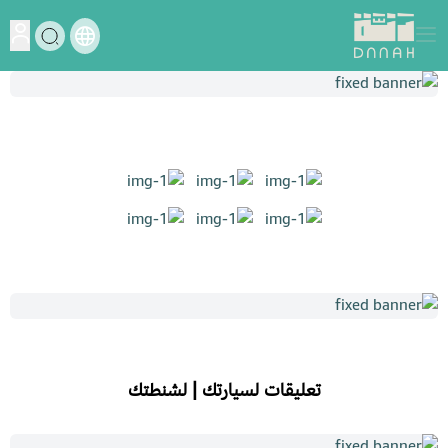
دنة
تعليقات لسيارتك | لشنطتك