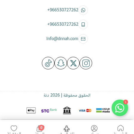
+966530727262
+966530727262
Info@dnnah.com
الحقوق محفوظة | 2026
دنة
1
0
الرئيسية
حسابي
تاق السفر
المفضلة