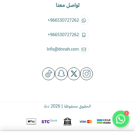
تواصل معنا
+966530727262
+966530727262
Info@dnnah.com
الحقوق محفوظة | 2026
دنة
1