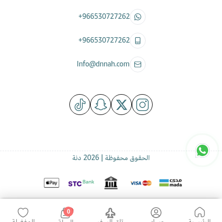
+966530727262
+966530727262
Info@dnnah.com
الحقوق محفوظة | 2026
دنة
0
الرئيسية
حسابي
تاق السفر
المفضلة