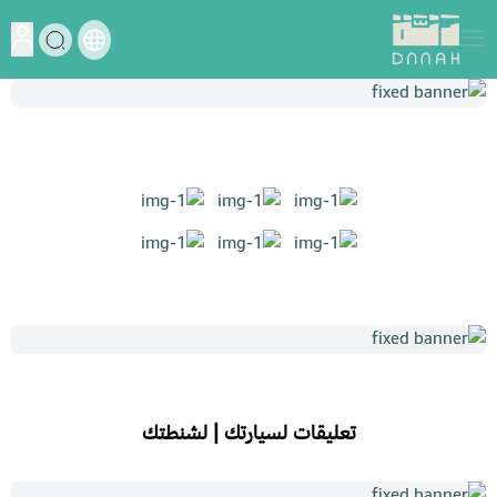
دنة
تعليقات لسيارتك | لشنطتك